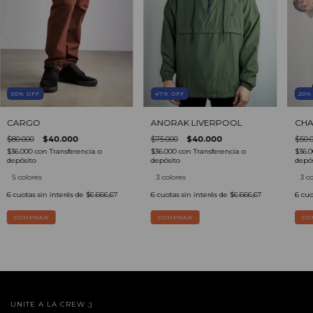
50
%
OFF
47
%
OFF
20
CARGO
ANORAK LIVERPOOL
CHA
$80.000
$40.000
$75.000
$40.000
$50.
$36.000
con
Transferencia o
$36.000
con
Transferencia o
$36.
depósito
depósito
depós
5 colores
3 colores
3 c
6
cuotas sin interés de
$6.666,67
6
cuotas sin interés de
$6.666,67
6
cuo
COMPRAR
COMPRAR
CO
UNITE A LA CREW ;)