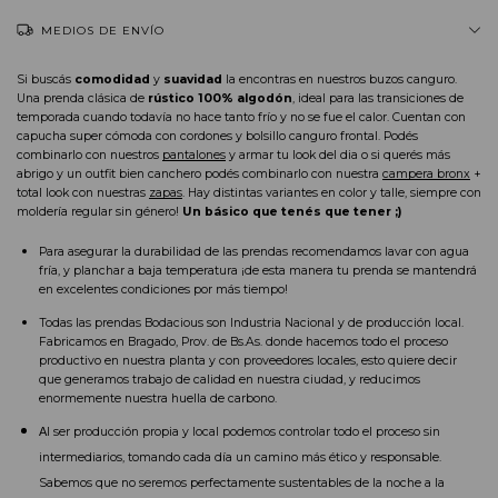
MEDIOS DE ENVÍO
Si buscás 
comodidad
 y 
suavidad
 la encontras en nuestros buzos canguro. 
Una prenda clásica de 
rústico 100% algodón
, ideal para las transiciones de 
temporada cuando todavía no hace tanto frío y no se fue el calor. Cuentan con 
capucha super cómoda con cordones y bolsillo canguro frontal. Podés 
combinarlo con nuestros 
pantalones
 y armar tu look del dia o si querés más 
abrigo y un outfit bien canchero podés combinarlo con nuestra 
campera bronx
 + 
total look con nuestras 
zapas
. Hay distintas variantes en color y talle, siempre con 
moldería regular sin género! 
Un básico que tenés que tener ;)
Para asegurar la durabilidad de las prendas recomendamos lavar con agua 
fría, y planchar a baja temperatura ¡de esta manera tu prenda se mantendrá 
en excelentes condiciones por más tiempo!
Todas las prendas Bodacious son Industria Nacional y de producción local. 
Fabricamos en Bragado, Prov. de Bs.As. donde hacemos todo el proceso 
productivo en nuestra planta y con proveedores locales, esto quiere decir 
que generamos trabajo de calidad en nuestra ciudad, y reducimos 
enormemente nuestra huella de carbono.
A
l ser producción propia y local podemos controlar todo el proceso sin 
intermediarios, tomando cada día un camino más ético y responsable. 
Sabemos que no seremos perfectamente sustentables de la noche a la 