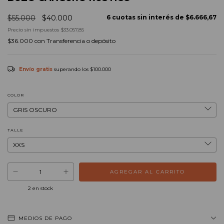
$55.000
$40.000
6
cuotas sin interés de
$6.666,67
Precio sin impuestos
$33.057,85
$36.000
con
Transferencia o depósito
Envío gratis
superando los
$100.000
COLOR
TALLE
2
en stock
MEDIOS DE PAGO