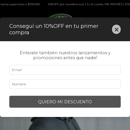
periores a $100.000
10%OFF por transferencia | 3 y 6 cuotas SIN INTERÉS | ENVÍO GRA
0
Conseguí un 10%OFF en tu primer
×
compra
Enterate también nuestros lanzamientos y
promociones antes que nadie!
QUIERO MI DESCUENTO