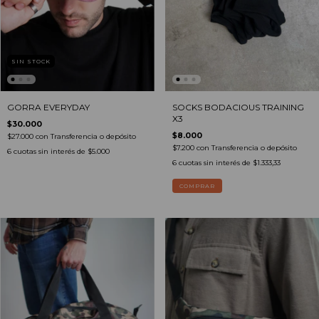
SIN STOCK
GORRA EVERYDAY
SOCKS BODACIOUS TRAINING
X3
$30.000
$8.000
$27.000
con
Transferencia o depósito
$7.200
con
Transferencia o depósito
6
cuotas sin interés de
$5.000
6
cuotas sin interés de
$1.333,33
COMPRAR