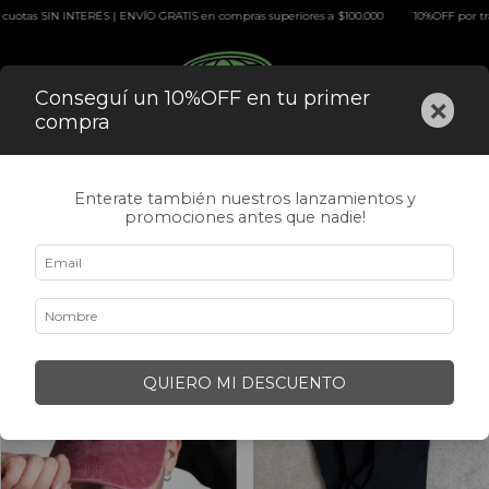
S en compras superiores a $100.000
10%OFF por transferencia | 3 y 6 cuotas SIN INTE
0
Conseguí un 10%OFF en tu primer
×
compra
Enterate también nuestros lanzamientos y
Inicio
.
COMPLEMENTOS
promociones antes que nadie!
COMPLEMENTOS
FILTRAR
QUIERO MI DESCUENTO