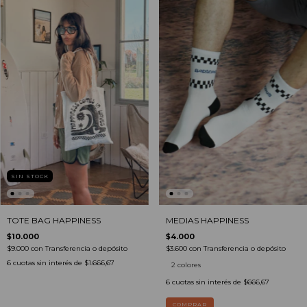
SIN STOCK
TOTE BAG HAPPINESS
MEDIAS HAPPINESS
$10.000
$4.000
$9.000
con
Transferencia o depósito
$3.600
con
Transferencia o depósito
6
cuotas sin interés de
$1.666,67
2 colores
6
cuotas sin interés de
$666,67
COMPRAR