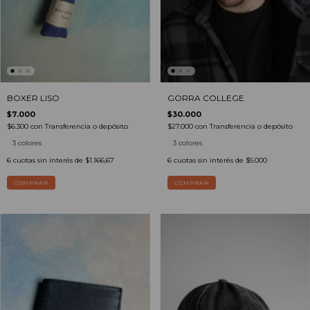
BOXER LISO
GORRA COLLEGE
$7.000
$30.000
$6.300
con
Transferencia o depósito
$27.000
con
Transferencia o depósito
3 colores
3 colores
6
cuotas sin interés de
$1.166,67
6
cuotas sin interés de
$5.000
COMPRAR
COMPRAR