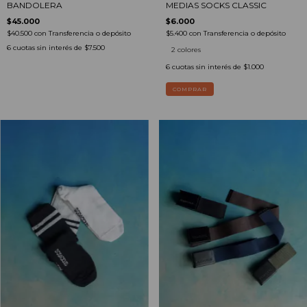
BANDOLERA
MEDIAS SOCKS CLASSIC
$45.000
$6.000
$40.500
con
Transferencia o depósito
$5.400
con
Transferencia o depósito
6
cuotas sin interés de
$7.500
2 colores
6
cuotas sin interés de
$1.000
COMPRAR