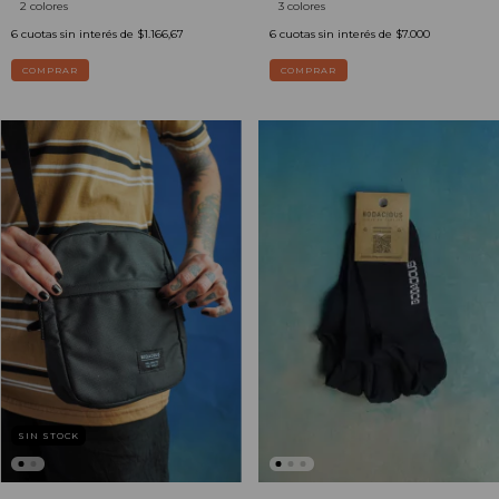
2 colores
3 colores
6
cuotas sin interés de
$1.166,67
6
cuotas sin interés de
$7.000
COMPRAR
COMPRAR
SIN STOCK