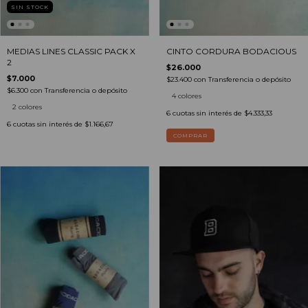
SIN STOCK
MEDIAS LINES CLASSIC PACK X
CINTO CORDURA BODACIOUS
2
$26.000
$7.000
$23.400
con
Transferencia o depósito
$6.300
con
Transferencia o depósito
4 colores
2 colores
6
cuotas sin interés de
$4.333,33
6
cuotas sin interés de
$1.166,67
COMPRAR