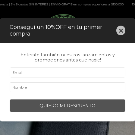
| 3 y 6 cuotas SIN INTERÉS | ENVÍO GRATIS en compras superiores a $100.000
10%OFF p
0
Conseguí un 10%OFF en tu primer
×
compra
Enterate también nuestros lanzamientos y
promociones antes que nadie!
QUIERO MI DESCUENTO