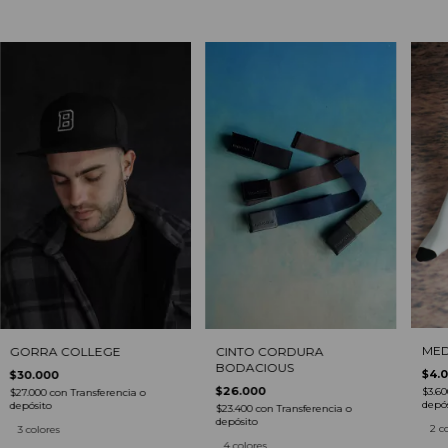
MED
GORRA COLLEGE
CINTO CORDURA
BODACIOUS
$4.
$30.000
$26.000
$3.6
$27.000
con
Transferencia o
depós
depósito
$23.400
con
Transferencia o
depósito
2 c
3 colores
4 colores